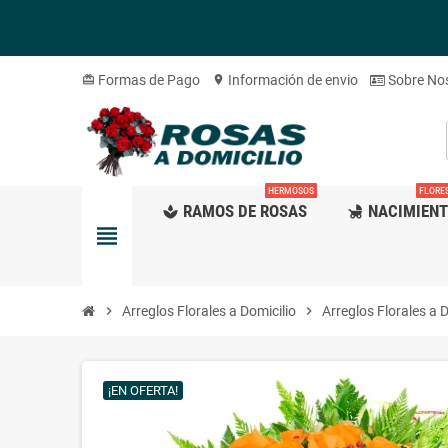
Formas de Pago
Información de envio
Sobre No
card_giftcard
location_on
HERMOSOS
FLORE
RAMOS DE ROSAS
NACIMIEN
spa
child_friendly
view_headline
chevron_right
Arreglos Florales a Domicilio
chevron_right
Arreglos Florales a D
¡EN OFERTA!