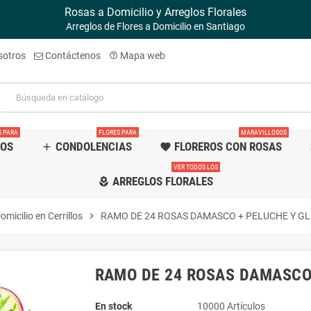
Rosas a Domicilio y Arreglos Florales
Arreglos de Flores a Domicilio en Santiago
sotros
Contáctenos
Mapa web
help_outline
S PARA
FLORES PARA
MARAVILLOSOS
TOS
CONDOLENCIAS
FLOREROS CON ROSAS
add
favorite
f
VER TODOS LOS
ARREGLOS FLORALES
local_florist
omicilio en Cerrillos
chevron_right
RAMO DE 24 ROSAS DAMASCO + PELUCHE Y G
RAMO DE 24 ROSAS DAMASCO
En stock
10000 Artículos