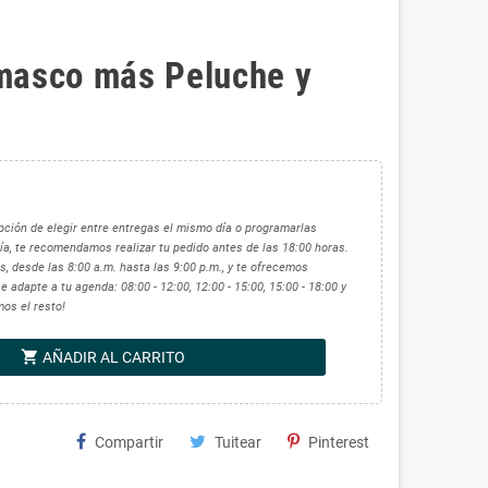
masco más Peluche y
 opción de elegir entre entregas el mismo día o programarlas
ía, te recomendamos realizar tu pedido antes de las 18:00 horas.
, desde las 8:00 a.m. hasta las 9:00 p.m., y te ofrecemos
 adapte a tu agenda: 08:00 - 12:00, 12:00 - 15:00, 15:00 - 18:00 y
mos el resto!
shopping_cart
AÑADIR AL CARRITO
Compartir
Tuitear
Pinterest