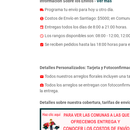
Información Sobre los Envíos -
Ver mas
Programa tu envío para hoy u otro día.
local_shipping
Costos de Envío en Santiago: $5000; en Comuna
monetization_on
Entregas todos los días de 8:00 a 21:00 horas.
event
Los rangos disponibles son: 08:00 - 12:00, 12:00 
access_time
Se reciben pedidos hasta las 18:00 horas para e
assignment_turned_in
Detalles Personalizados: Tarjeta y Fotoconfirma
Todos nuestros arreglos florales incluyen una t
email
Todos los arreglos se entregan con fotoconfirma
photo_camera
la entrega.
Detalles sobre nuestra cobertura, tarifas de env