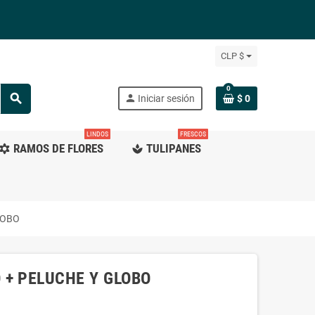
CLP $
0
search
person
Iniciar sesión
$ 0
LINDOS
FRESCOS
RAMOS DE FLORES
TULIPANES
ilter_vintage
spa
LOBO
 + PELUCHE Y GLOBO