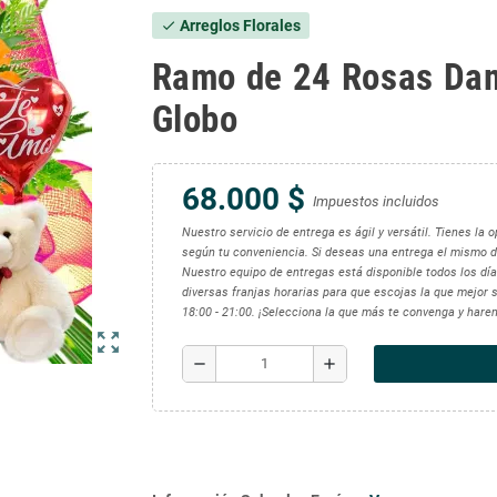
Arreglos Florales
check
Ramo de 24 Rosas Da
Globo
68.000 $
Impuestos incluidos
Nuestro servicio de entrega es ágil y versátil. Tienes la
según tu conveniencia. Si deseas una entrega el mismo d
Nuestro equipo de entregas está disponible todos los días
diversas franjas horarias para que escojas la que mejor se
18:00 - 21:00. ¡Selecciona la que más te convenga y hare
zoom_out_map
remove
add