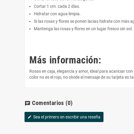
Cortar 1 cm. cada 2 días.
Hidratar con agua limpia.
Si las rosas y flores se ponen lacias hidrate con más a
Mantenga las rosas y flores en un lugar fresco sin sol.
Más información:
Rosas en caja, elegancia y amor, ideal para acariciar con
color no es el rojo, no olvide el mensaje de su tarjeta e
Comentarios
(0)
chat
Sea el primero en escribir una reseña
edit