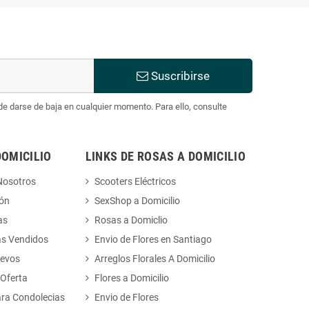
Suscribirse
e darse de baja en cualquier momento. Para ello, consulte
DOMICILIO
LINKS DE ROSAS A DOMICILIO
Nosotros
Scooters Eléctricos
ión
SexShop a Domicilio
as
Rosas a Domiclio
ás Vendidos
Envio de Flores en Santiago
uevos
Arreglos Florales A Domicilio
 Oferta
Flores a Domicilio
ara Condolecias
Envio de Flores