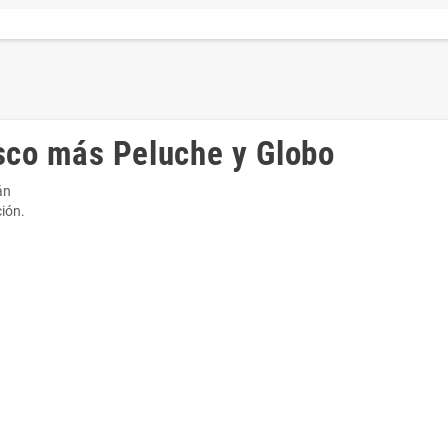
co más Peluche y Globo
tán
ión.