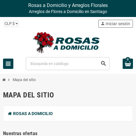
Rosas a Domicilio y Arreglos Florales
Arreglos de Flores a Domicilio en Santiago
CLP $
person
Iniciar sesión
0
view_headline
search
chevron_right
Mapa del sitio
MAPA DEL SITIO
ROSAS A DOMICILIO
Nuestras ofertas