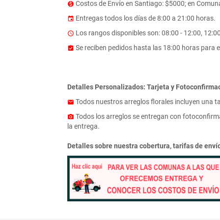
Costos de Envío en Santiago: $5000; en Comuna
monetization_on
Entregas todos los días de 8:00 a 21:00 horas.
event
Los rangos disponibles son: 08:00 - 12:00, 12:00 
access_time
Se reciben pedidos hasta las 18:00 horas para e
assignment_turned_in
Detalles Personalizados: Tarjeta y Fotoconfirma
Todos nuestros arreglos florales incluyen una t
email
Todos los arreglos se entregan con fotoconfirma
photo_camera
la entrega.
Detalles sobre nuestra cobertura, tarifas de env