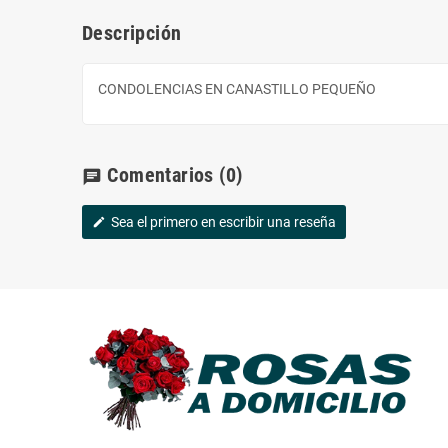
Descripción
CONDOLENCIAS EN CANASTILLO PEQUEÑO
Comentarios
(0)
chat
Sea el primero en escribir una reseña
edit