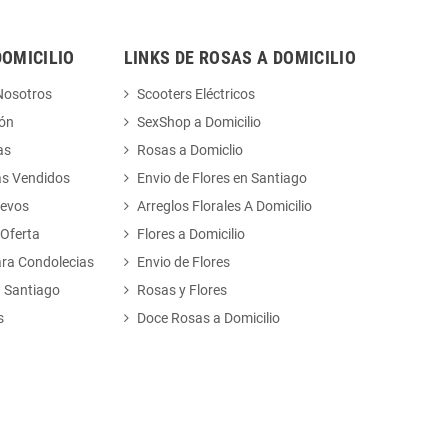
DOMICILIO
LINKS DE ROSAS A DOMICILIO
Nosotros
Scooters Eléctricos
ión
SexShop a Domicilio
as
Rosas a Domiclio
ás Vendidos
Envio de Flores en Santiago
uevos
Arreglos Florales A Domicilio
 Oferta
Flores a Domicilio
ara Condolecias
Envio de Flores
n Santiago
Rosas y Flores
s
Doce Rosas a Domicilio