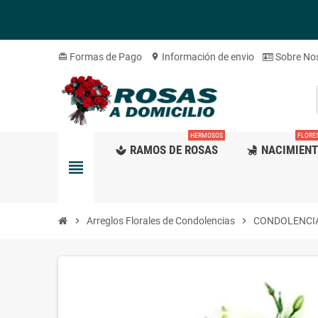
Formas de Pago
Información de envio
Sobre No
card_giftcard
location_on
HERMOSOS
FLORE
RAMOS DE ROSAS
NACIMIEN
spa
child_friendly
view_headline
chevron_right
Arreglos Florales de Condolencias
chevron_right
CONDOLENCIA