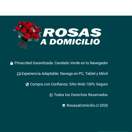
Privacidad Garantizada: Candado Verde en tu Navegador
lock
Experiencia Adaptable: Navega en PC, Tablet y Móvil
devices
Compra con Confianza: Sitio Web 100% Seguro
security
Todos los Derechos Reservados
copyright
RosasaDomicilio.cl 2026
shopping_cart