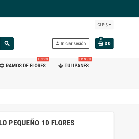
CLP $
0
search
person
Iniciar sesión
$ 0
LINDOS
FRESCOS
RAMOS DE FLORES
TULIPANES
ilter_vintage
spa
LO PEQUEÑO 10 FLORES