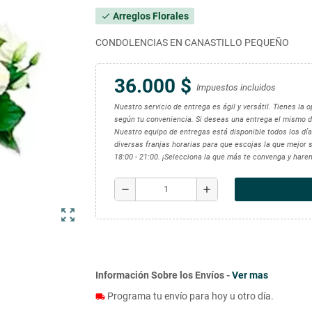
Arreglos Florales
check
CONDOLENCIAS EN CANASTILLO PEQUEÑO
36.000 $
Impuestos incluidos
Nuestro servicio de entrega es ágil y versátil. Tienes la
según tu conveniencia. Si deseas una entrega el mismo d
Nuestro equipo de entregas está disponible todos los días
diversas franjas horarias para que escojas la que mejor se
18:00 - 21:00. ¡Selecciona la que más te convenga y hare
remove
add
zoom_out_map
Información Sobre los Envíos -
Ver mas
Programa tu envío para hoy u otro día.
local_shipping