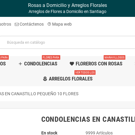
Rosas a Domicilio y Arreglos Florales
Arreglos de Flores a Domicilio en Santiago
sotros
Contáctenos
Mapa web
help_outline
S PARA
FLORES PARA
MARAVILLOSOS
TOS
CONDOLENCIAS
FLOREROS CON ROSAS
add
favorite
f
VER TODOS LOS
ARREGLOS FLORALES
local_florist
S EN CANASTILLO PEQUEÑO 10 FLORES
CONDOLENCIAS EN CANASTIL
En stock
9999 Artículos