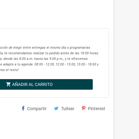
 opción de elegir entre entregas el mismo día o programarlas
ía, te recomendamos realizar tu pedido antes de las 18:00 horas.
, desde las 8:00 a.m. hasta las 9:00 p.m., y te ofrecemos
 adapte a tu agenda: 08:00 - 12:00, 12:00 - 15:00, 15:00 - 18:00 y
mos el resto!
shopping_cart
AÑADIR AL CARRITO
Compartir
Tuitear
Pinterest