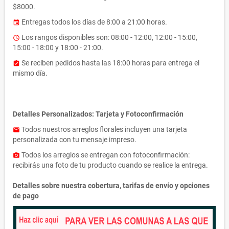
$8000.
Entregas todos los días de 8:00 a 21:00 horas.
event
Los rangos disponibles son: 08:00 - 12:00, 12:00 - 15:00,
access_time
15:00 - 18:00 y 18:00 - 21:00.
Se reciben pedidos hasta las 18:00 horas para entrega el
assignment_turned_in
mismo día.
Detalles Personalizados: Tarjeta y Fotoconfirmación
Todos nuestros arreglos florales incluyen una tarjeta
email
personalizada con tu mensaje impreso.
Todos los arreglos se entregan con fotoconfirmación:
photo_camera
recibirás una foto de tu producto cuando se realice la entrega.
Detalles sobre nuestra cobertura, tarifas de envío y opciones
de pago