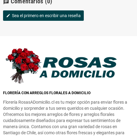
Comentarios
(0)
chat
Sea el primero en escribir una reseña
edit
FLORERÍA CON ARREGLOS FLORALES A DOMICILIO
Florería RosasADomicilio.cl es tu mejor opción para enviar flores a
domicilio y sorprender a tus seres queridos en cualquier ocasión.
Ofrecemos los mejores arreglos de flores y arreglos florales
cuidadosamente diseñados para expresar tus sentimientos de
manera única. Contamos con una gran variedad de rosas en
Santiago de Chile, así como otras flores frescas y elegantes para