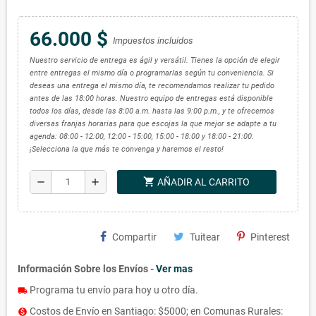
66.000 $
Impuestos incluidos
Nuestro servicio de entrega es ágil y versátil. Tienes la opción de elegir
entre entregas el mismo día o programarlas según tu conveniencia. Si
deseas una entrega el mismo día, te recomendamos realizar tu pedido
antes de las 18:00 horas. Nuestro equipo de entregas está disponible
todos los días, desde las 8:00 a.m. hasta las 9:00 p.m., y te ofrecemos
diversas franjas horarias para que escojas la que mejor se adapte a tu
agenda: 08:00 - 12:00, 12:00 - 15:00, 15:00 - 18:00 y 18:00 - 21:00.
¡Selecciona la que más te convenga y haremos el resto!
shopping_cart
remove
add
AÑADIR AL CARRITO
Compartir
Tuitear
Pinterest
Información Sobre los Envíos -
Ver mas
Programa tu envío para hoy u otro día.
local_shipping
Costos de Envío en Santiago: $5000; en Comunas Rurales:
monetization_on