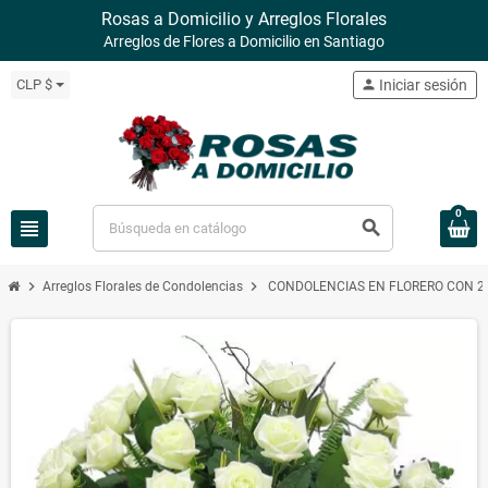
Rosas a Domicilio y Arreglos Florales
Arreglos de Flores a Domicilio en Santiago
CLP $
person
Iniciar sesión
0
view_headline
search
chevron_right
chevron_right
Arreglos Florales de Condolencias
CONDOLENCIAS EN FLORERO CON 2