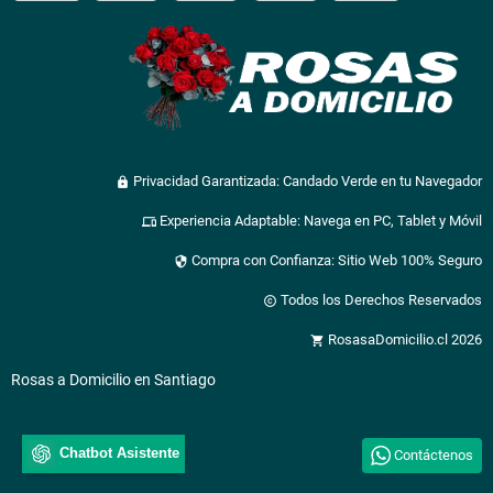
Privacidad Garantizada: Candado Verde en tu Navegador
lock
Experiencia Adaptable: Navega en PC, Tablet y Móvil
devices
Compra con Confianza: Sitio Web 100% Seguro
security
Todos los Derechos Reservados
copyright
RosasaDomicilio.cl 2026
shopping_cart
Rosas a Domicilio en Santiago
Chatbot Asistente
Contáctenos