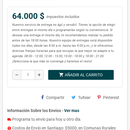
64.000 $
Impuestos incluidos
Nuestro servicio de entrega es ágil y versátil. Tienes la opción de elegir
entre entregas el mismo día o programarlas según tu conveniencia. Si
deseas una entrega el mismo día, te recomendamos realizar tu pedido
antes de las 18:00 horas. Nuestro equipo de entregas está disponible
todos los días, desde las 8:00 a.m. hasta las 9:00 p.m., y te ofrecemos
diversas franjas horarias para que escojas la que mejor se adapte a tu
agenda: 08:00 - 12:00, 12:00 - 15:00, 15:00 - 18:00 y 18:00 - 21:00.
¡Selecciona la que más te convenga y haremos el resto!
shopping_cart
remove
add
AÑADIR AL CARRITO
Compartir
Tuitear
Pinterest
Información Sobre los Envíos -
Ver mas
Programa tu envío para hoy u otro día.
local_shipping
Costos de Envío en Santiago: $5000; en Comunas Rurales:
monetization_on