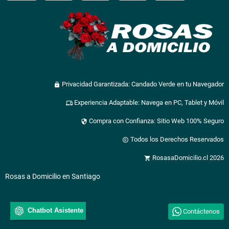
Privacidad Garantizada: Candado Verde en tu Navegador
lock
Experiencia Adaptable: Navega en PC, Tablet y Móvil
devices
Compra con Confianza: Sitio Web 100% Seguro
security
Todos los Derechos Reservados
copyright
RosasaDomicilio.cl 2026
shopping_cart
Rosas a Domicilio en Santiago
Chatbot Asistente
Contáctenos