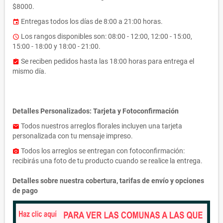
$8000.
Entregas todos los días de 8:00 a 21:00 horas.
event
Los rangos disponibles son: 08:00 - 12:00, 12:00 - 15:00,
access_time
15:00 - 18:00 y 18:00 - 21:00.
Se reciben pedidos hasta las 18:00 horas para entrega el
assignment_turned_in
mismo día.
Detalles Personalizados: Tarjeta y Fotoconfirmación
Todos nuestros arreglos florales incluyen una tarjeta
email
personalizada con tu mensaje impreso.
Todos los arreglos se entregan con fotoconfirmación:
photo_camera
recibirás una foto de tu producto cuando se realice la entrega.
Detalles sobre nuestra cobertura, tarifas de envío y opciones
de pago