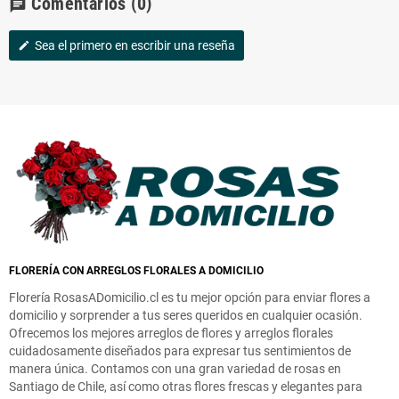
Comentarios
(0)
chat
Sea el primero en escribir una reseña
edit
FLORERÍA CON ARREGLOS FLORALES A DOMICILIO
Florería RosasADomicilio.cl es tu mejor opción para enviar flores a
domicilio y sorprender a tus seres queridos en cualquier ocasión.
Ofrecemos los mejores arreglos de flores y arreglos florales
cuidadosamente diseñados para expresar tus sentimientos de
manera única. Contamos con una gran variedad de rosas en
Santiago de Chile, así como otras flores frescas y elegantes para