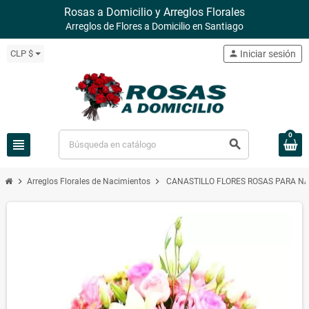
Rosas a Domicilio y Arreglos Florales
Arreglos de Flores a Domicilio en Santiago
CLP $
person
Iniciar sesión
0
view_headline
search
chevron_right
chevron_right
Arreglos Florales de Nacimientos
CANASTILLO FLORES ROSAS PARA NA