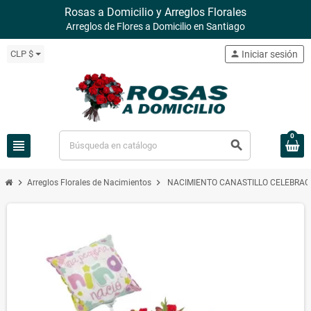
Rosas a Domicilio y Arreglos Florales
Arreglos de Flores a Domicilio en Santiago
CLP $
person
Iniciar sesión
0
view_headline
search
chevron_right
chevron_right
Arreglos Florales de Nacimientos
NACIMIENTO CANASTILLO CELEBRACI