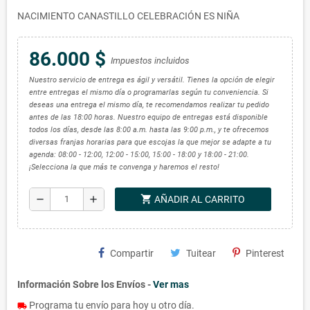
NACIMIENTO CANASTILLO CELEBRACIÓN ES NIÑA
86.000 $
Impuestos incluidos
Nuestro servicio de entrega es ágil y versátil. Tienes la opción de elegir
entre entregas el mismo día o programarlas según tu conveniencia. Si
deseas una entrega el mismo día, te recomendamos realizar tu pedido
antes de las 18:00 horas. Nuestro equipo de entregas está disponible
todos los días, desde las 8:00 a.m. hasta las 9:00 p.m., y te ofrecemos
diversas franjas horarias para que escojas la que mejor se adapte a tu
agenda: 08:00 - 12:00, 12:00 - 15:00, 15:00 - 18:00 y 18:00 - 21:00.
¡Selecciona la que más te convenga y haremos el resto!
shopping_cart
remove
add
AÑADIR AL CARRITO
Compartir
Tuitear
Pinterest
Información Sobre los Envíos -
Ver mas
Programa tu envío para hoy u otro día.
local_shipping