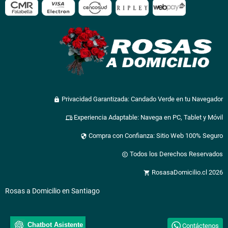
Privacidad Garantizada: Candado Verde en tu Navegador
lock
Experiencia Adaptable: Navega en PC, Tablet y Móvil
devices
Compra con Confianza: Sitio Web 100% Seguro
security
Todos los Derechos Reservados
copyright
RosasaDomicilio.cl 2026
shopping_cart
Rosas a Domicilio en Santiago
Chatbot Asistente
Contáctenos