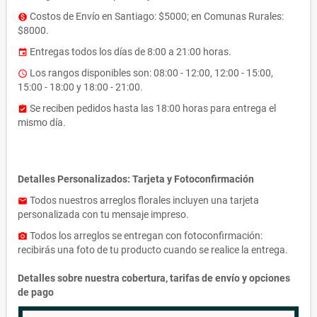
Costos de Envío en Santiago: $5000; en Comunas Rurales:
monetization_on
$8000.
Entregas todos los días de 8:00 a 21:00 horas.
event
Los rangos disponibles son: 08:00 - 12:00, 12:00 - 15:00,
access_time
15:00 - 18:00 y 18:00 - 21:00.
Se reciben pedidos hasta las 18:00 horas para entrega el
assignment_turned_in
mismo día.
Detalles Personalizados: Tarjeta y Fotoconfirmación
Todos nuestros arreglos florales incluyen una tarjeta
email
personalizada con tu mensaje impreso.
Todos los arreglos se entregan con fotoconfirmación:
photo_camera
recibirás una foto de tu producto cuando se realice la entrega.
Detalles sobre nuestra cobertura, tarifas de envío y opciones
de pago