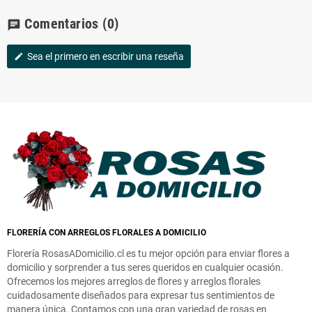
Comentarios
(0)
chat
Sea el primero en escribir una reseña
edit
FLORERÍA CON ARREGLOS FLORALES A DOMICILIO
Florería RosasADomicilio.cl es tu mejor opción para enviar flores a
domicilio y sorprender a tus seres queridos en cualquier ocasión.
Ofrecemos los mejores arreglos de flores y arreglos florales
cuidadosamente diseñados para expresar tus sentimientos de
manera única. Contamos con una gran variedad de rosas en