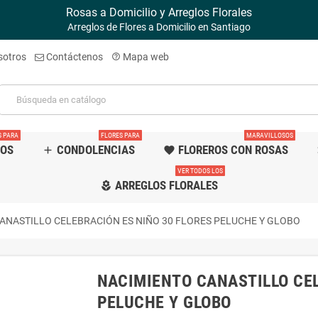
Rosas a Domicilio y Arreglos Florales
Arreglos de Flores a Domicilio en Santiago
sotros
Contáctenos
Mapa web
help_outline
S PARA
FLORES PARA
MARAVILLOSOS
TOS
CONDOLENCIAS
FLOREROS CON ROSAS
add
favorite
f
VER TODOS LOS
ARREGLOS FLORALES
local_florist
ANASTILLO CELEBRACIÓN ES NIÑO 30 FLORES PELUCHE Y GLOBO
NACIMIENTO CANASTILLO CEL
PELUCHE Y GLOBO