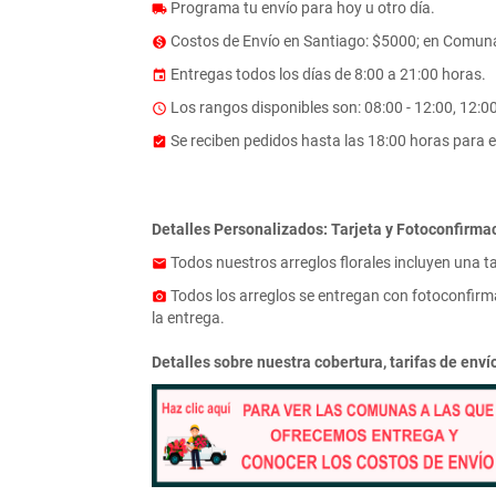
Programa tu envío para hoy u otro día.
local_shipping
Costos de Envío en Santiago: $5000; en Comuna
monetization_on
Entregas todos los días de 8:00 a 21:00 horas.
event
Los rangos disponibles son: 08:00 - 12:00, 12:00 
access_time
Se reciben pedidos hasta las 18:00 horas para e
assignment_turned_in
Detalles Personalizados: Tarjeta y Fotoconfirma
Todos nuestros arreglos florales incluyen una t
email
Todos los arreglos se entregan con fotoconfirma
photo_camera
la entrega.
Detalles sobre nuestra cobertura, tarifas de env