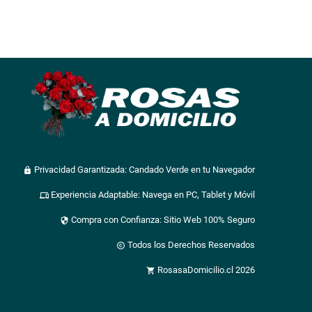
Privacidad Garantizada: Candado Verde en tu Navegador
lock
Experiencia Adaptable: Navega en PC, Tablet y Móvil
devices
Compra con Confianza: Sitio Web 100% Seguro
security
Todos los Derechos Reservados
copyright
RosasaDomicilio.cl 2026
shopping_cart