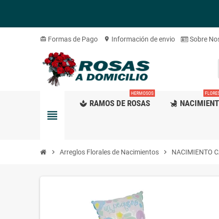
Formas de Pago
Información de envio
Sobre No
card_giftcard
location_on
HERMOSOS
FLORE
RAMOS DE ROSAS
NACIMIEN
spa
child_friendly
view_headline
chevron_right
Arreglos Florales de Nacimientos
chevron_right
NACIMIENTO C