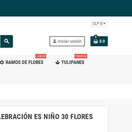
CLP $
0
search
person
Iniciar sesión
$ 0
LINDOS
FRESCOS
RAMOS DE FLORES
TULIPANES
ilter_vintage
spa
EBRACIÓN ES NIÑO 30 FLORES