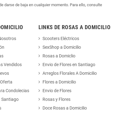
e darse de baja en cualquier momento. Para ello, consulte
DOMICILIO
LINKS DE ROSAS A DOMICILIO
Nosotros
Scooters Eléctricos
ión
SexShop a Domicilio
as
Rosas a Domiclio
ás Vendidos
Envio de Flores en Santiago
uevos
Arreglos Florales A Domicilio
 Oferta
Flores a Domicilio
ara Condolecias
Envio de Flores
n Santiago
Rosas y Flores
s
Doce Rosas a Domicilio