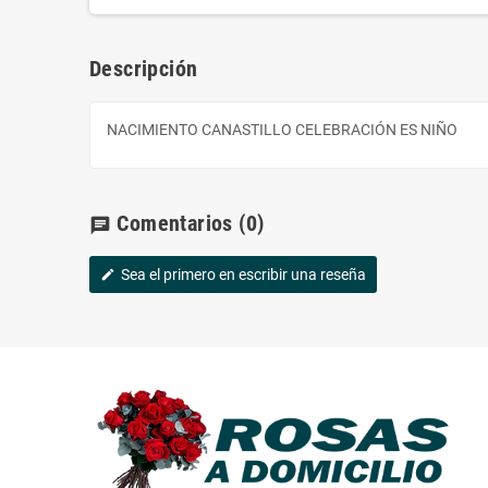
Descripción
NACIMIENTO CANASTILLO CELEBRACIÓN ES NIÑO
Comentarios
(0)
chat
Sea el primero en escribir una reseña
edit