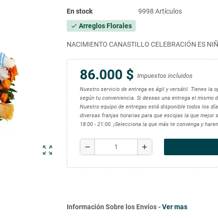
En stock
9998 Artículos
Arreglos Florales
check
NACIMIENTO CANASTILLO CELEBRACIÓN ES NI
86.000 $
Impuestos incluidos
Nuestro servicio de entrega es ágil y versátil. Tienes la
según tu conveniencia. Si deseas una entrega el mismo d
Nuestro equipo de entregas está disponible todos los días
diversas franjas horarias para que escojas la que mejor se
18:00 - 21:00. ¡Selecciona la que más te convenga y hare
remove
add
zoom_out_map
Información Sobre los Envíos -
Ver mas