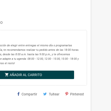
ÑO
 opción de elegir entre entregas el mismo día o programarlas
ía, te recomendamos realizar tu pedido antes de las 18:00 horas.
, desde las 8:00 a.m. hasta las 9:00 p.m., y te ofrecemos
 adapte a tu agenda: 08:00 - 12:00, 12:00 - 15:00, 15:00 - 18:00 y
mos el resto!
shopping_cart
AÑADIR AL CARRITO
Compartir
Tuitear
Pinterest