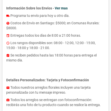
Información Sobre los Envíos -
Ver mas
Programa tu envío para hoy u otro día.
local_shipping
Costos de Envío en Santiago: $5000; en Comunas Rurales:
monetization_on
$8000.
Entregas todos los días de 8:00 a 21:00 horas.
event
Los rangos disponibles son: 08:00 - 12:00, 12:00 - 15:00,
access_time
15:00 - 18:00 y 18:00 - 21:00.
Se reciben pedidos hasta las 18:00 horas para entrega el
assignment_turned_in
mismo día.
Detalles Personalizados: Tarjeta y Fotoconfirmación
Todos nuestros arreglos florales incluyen una tarjeta
email
personalizada con tu mensaje impreso.
Todos los arreglos se entregan con fotoconfirmación:
photo_camera
recibirás una foto de tu producto cuando se realice la entrega.