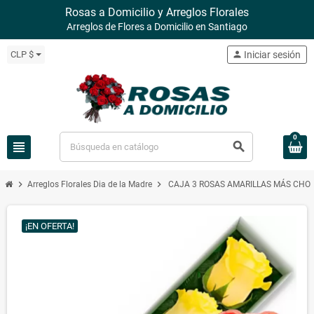
Rosas a Domicilio y Arreglos Florales
Arreglos de Flores a Domicilio en Santiago
CLP $
person
Iniciar sesión
0
view_headline
search
chevron_right
chevron_right
Arreglos Florales Dia de la Madre
CAJA 3 ROSAS AMARILLAS MÁS CHOC
¡EN OFERTA!