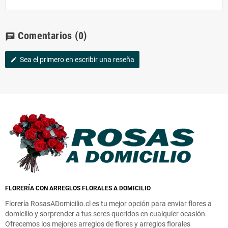
Comentarios
(0)
chat
Sea el primero en escribir una reseña
edit
FLORERÍA CON ARREGLOS FLORALES A DOMICILIO
Florería RosasADomicilio.cl es tu mejor opción para enviar flores a
domicilio y sorprender a tus seres queridos en cualquier ocasión.
Ofrecemos los mejores arreglos de flores y arreglos florales