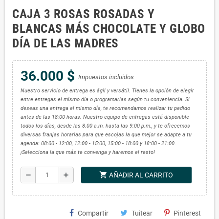
CAJA 3 ROSAS ROSADAS Y
BLANCAS MÁS CHOCOLATE Y GLOBO
DÍA DE LAS MADRES
36.000 $
Impuestos incluidos
Nuestro servicio de entrega es ágil y versátil. Tienes la opción de elegir
entre entregas el mismo día o programarlas según tu conveniencia. Si
deseas una entrega el mismo día, te recomendamos realizar tu pedido
antes de las 18:00 horas. Nuestro equipo de entregas está disponible
todos los días, desde las 8:00 a.m. hasta las 9:00 p.m., y te ofrecemos
diversas franjas horarias para que escojas la que mejor se adapte a tu
agenda: 08:00 - 12:00, 12:00 - 15:00, 15:00 - 18:00 y 18:00 - 21:00.
¡Selecciona la que más te convenga y haremos el resto!
shopping_cart
remove
add
AÑADIR AL CARRITO
Compartir
Tuitear
Pinterest