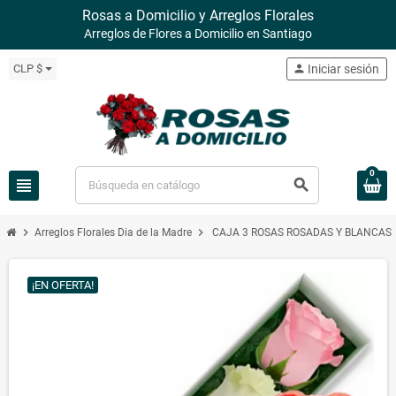
Rosas a Domicilio y Arreglos Florales
Arreglos de Flores a Domicilio en Santiago
CLP $
person
Iniciar sesión
0
view_headline
search
chevron_right
chevron_right
Arreglos Florales Dia de la Madre
CAJA 3 ROSAS ROSADAS Y BLANCAS 
¡EN OFERTA!