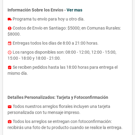
Información Sobre los Envíos -
Ver mas
Programa tu envío para hoy u otro día.
local_shipping
Costos de Envío en Santiago: $5000; en Comunas Rurales:
monetization_on
$8000.
Entregas todos los días de 8:00 a 21:00 horas.
event
Los rangos disponibles son: 08:00 - 12:00, 12:00 - 15:00,
access_time
15:00 - 18:00 y 18:00 - 21:00.
Se reciben pedidos hasta las 18:00 horas para entrega el
assignment_turned_in
mismo día.
Detalles Personalizados: Tarjeta y Fotoconfirmación
Todos nuestros arreglos florales incluyen una tarjeta
email
personalizada con tu mensaje impreso.
Todos los arreglos se entregan con fotoconfirmación:
photo_camera
recibirás una foto de tu producto cuando se realice la entrega.