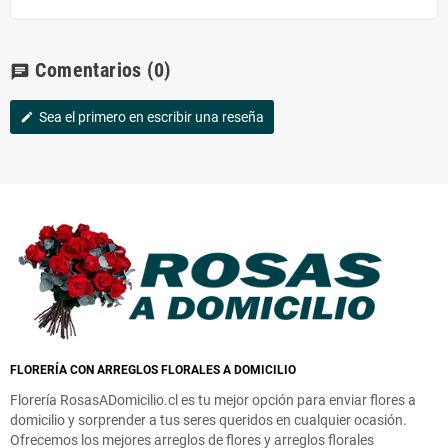
Comentarios
(0)
chat
Sea el primero en escribir una reseña
edit
FLORERÍA CON ARREGLOS FLORALES A DOMICILIO
Florería RosasADomicilio.cl es tu mejor opción para enviar flores a
domicilio y sorprender a tus seres queridos en cualquier ocasión.
Ofrecemos los mejores arreglos de flores y arreglos florales