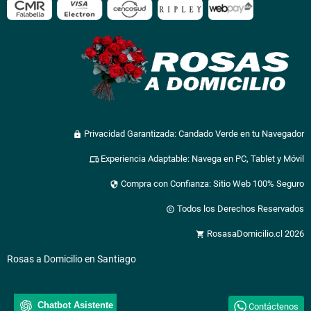
Privacidad Garantizada: Candado Verde en tu Navegador
lock
Experiencia Adaptable: Navega en PC, Tablet y Móvil
devices
Compra con Confianza: Sitio Web 100% Seguro
security
Todos los Derechos Reservados
copyright
RosasaDomicilio.cl 2026
shopping_cart
Rosas a Domicilio en Santiago
Chatbot Asistente
Contáctenos