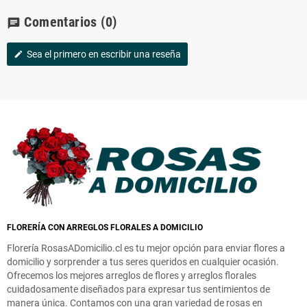
Comentarios
(0)
chat
Sea el primero en escribir una reseña
edit
FLORERÍA CON ARREGLOS FLORALES A DOMICILIO
Florería RosasADomicilio.cl es tu mejor opción para enviar flores a
domicilio y sorprender a tus seres queridos en cualquier ocasión.
Ofrecemos los mejores arreglos de flores y arreglos florales
cuidadosamente diseñados para expresar tus sentimientos de
manera única. Contamos con una gran variedad de rosas en