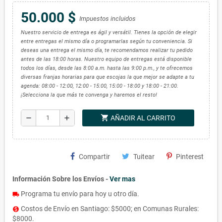
50.000 $
Impuestos incluidos
Nuestro servicio de entrega es ágil y versátil. Tienes la opción de elegir
entre entregas el mismo día o programarlas según tu conveniencia. Si
deseas una entrega el mismo día, te recomendamos realizar tu pedido
antes de las 18:00 horas. Nuestro equipo de entregas está disponible
todos los días, desde las 8:00 a.m. hasta las 9:00 p.m., y te ofrecemos
diversas franjas horarias para que escojas la que mejor se adapte a tu
agenda: 08:00 - 12:00, 12:00 - 15:00, 15:00 - 18:00 y 18:00 - 21:00.
¡Selecciona la que más te convenga y haremos el resto!
shopping_cart
remove
add
AÑADIR AL CARRITO
Compartir
Tuitear
Pinterest
Información Sobre los Envíos -
Ver mas
Programa tu envío para hoy u otro día.
local_shipping
Costos de Envío en Santiago: $5000; en Comunas Rurales:
monetization_on
$8000.