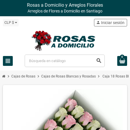
Rosas a Domicilio y Arreglos Florales
Arreglos de Flores a Domicilio en Santiago
CLP $
person
Iniciar sesión
0
view_headline
search
chevron_right
chevron_right
chevron_right
Cajas de Rosas
Cajas de Rosas Blancas y Rosadas
Caja 18 Rosas Bl