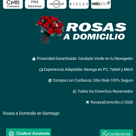
Privacidad Garantizada: Candado Verde en tu Navegador
lock
Experiencia Adaptable: Navega en PC, Tablet y Móvil
devices
Compra con Confianza: Sitio Web 100% Seguro
security
Todos los Derechos Reservados
copyright
RosasaDomicilio.cl 2026
shopping_cart
Rosas a Domicilio en Santiago
Chatbot Asistente
Contáctenos