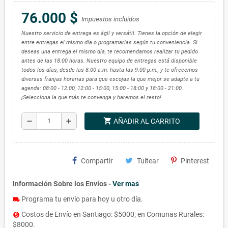
76.000 $
Impuestos incluidos
Nuestro servicio de entrega es ágil y versátil. Tienes la opción de elegir
entre entregas el mismo día o programarlas según tu conveniencia. Si
deseas una entrega el mismo día, te recomendamos realizar tu pedido
antes de las 18:00 horas. Nuestro equipo de entregas está disponible
todos los días, desde las 8:00 a.m. hasta las 9:00 p.m., y te ofrecemos
diversas franjas horarias para que escojas la que mejor se adapte a tu
agenda: 08:00 - 12:00, 12:00 - 15:00, 15:00 - 18:00 y 18:00 - 21:00.
¡Selecciona la que más te convenga y haremos el resto!
shopping_cart
remove
add
AÑADIR AL CARRITO
Compartir
Tuitear
Pinterest
Información Sobre los Envíos -
Ver mas
Programa tu envío para hoy u otro día.
local_shipping
Costos de Envío en Santiago: $5000; en Comunas Rurales:
monetization_on
$8000.