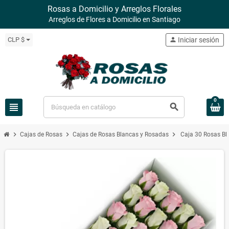
Rosas a Domicilio y Arreglos Florales
Arreglos de Flores a Domicilio en Santiago
CLP $
person
Iniciar sesión
0
view_headline
search
chevron_right
chevron_right
chevron_right
Cajas de Rosas
Cajas de Rosas Blancas y Rosadas
Caja 30 Rosas Bl