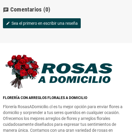
Comentarios
(0)
chat
Sea el primero en escribir una reseña
edit
FLORERÍA CON ARREGLOS FLORALES A DOMICILIO
Florería RosasADomicilio.cl es tu mejor opción para enviar flores a
domicilio y sorprender a tus seres queridos en cualquier ocasión.
Ofrecemos los mejores arreglos de flores y arreglos florales
cuidadosamente diseñados para expresar tus sentimientos de
manera única. Contamos con una gran variedad de rosas en