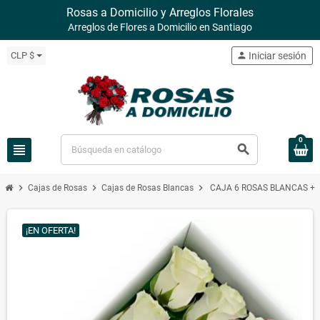
Rosas a Domicilio y Arreglos Florales
Arreglos de Flores a Domicilio en Santiago
CLP $
person
Iniciar sesión
0
view_headline
search
chevron_right
chevron_right
chevron_right
Cajas de Rosas
Cajas de Rosas Blancas
CAJA 6 ROSAS BLANCAS + 
¡EN OFERTA!