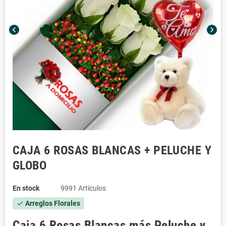
chevron_left
chevron_right
CAJA 6 ROSAS BLANCAS + PELUCHE Y
GLOBO
En stock
9991 Artículos
Arreglos Florales
check
Caja 6 Rosas Blancas más Peluche y