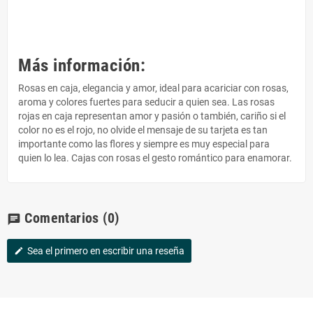
Más información:
Rosas en caja, elegancia y amor, ideal para acariciar con rosas,
aroma y colores fuertes para seducir a quien sea. Las rosas
rojas en caja representan amor y pasión o también, cariño si el
color no es el rojo, no olvide el mensaje de su tarjeta es tan
importante como las flores y siempre es muy especial para
quien lo lea. Cajas con rosas el gesto romántico para enamorar.
Comentarios
(0)
chat
Sea el primero en escribir una reseña
edit