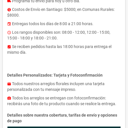
Programa tu envío para hoy u otro día.
local_shipping
Costos de Envío en Santiago: $5000; en Comunas Rurales:
monetization_on
$8000.
Entregas todos los días de 8:00 a 21:00 horas.
event
Los rangos disponibles son: 08:00 - 12:00, 12:00 - 15:00,
access_time
15:00 - 18:00 y 18:00 - 21:00.
Se reciben pedidos hasta las 18:00 horas para entrega el
assignment_turned_in
mismo día.
Detalles Personalizados: Tarjeta y Fotoconfirmación
Todos nuestros arreglos florales incluyen una tarjeta
email
personalizada con tu mensaje impreso.
Todos los arreglos se entregan con fotoconfirmación:
photo_camera
recibirás una foto de tu producto cuando se realice la entrega.
Detalles sobre nuestra cobertura, tarifas de envío y opciones
de pago