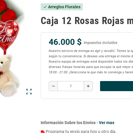
Arreglos Florales
check
Caja 12 Rosas Rojas m
46.000 $
Impuestos incluidos
Nuestro servicio de entrega es ágil y versátil. Tienes la
según tu conveniencia. Si deseas una entrega el mismo d
Nuestro equipo de entregas está disponible todos los días
diversas franjas horarias para que escojas la que mejor se
18:00 - 21:00. ¡Selecciona la que más te convenga y hare
remove
add
zoom_out_map
Información Sobre los Envíos -
Ver mas
Programa tu envío para hoy u otro día.
local_shipping