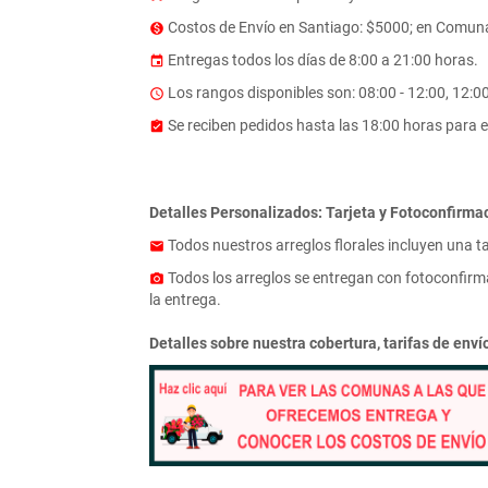
Costos de Envío en Santiago: $5000; en Comuna
monetization_on
Entregas todos los días de 8:00 a 21:00 horas.
event
Los rangos disponibles son: 08:00 - 12:00, 12:00 
access_time
Se reciben pedidos hasta las 18:00 horas para e
assignment_turned_in
Detalles Personalizados: Tarjeta y Fotoconfirma
Todos nuestros arreglos florales incluyen una t
email
Todos los arreglos se entregan con fotoconfirma
photo_camera
la entrega.
Detalles sobre nuestra cobertura, tarifas de env