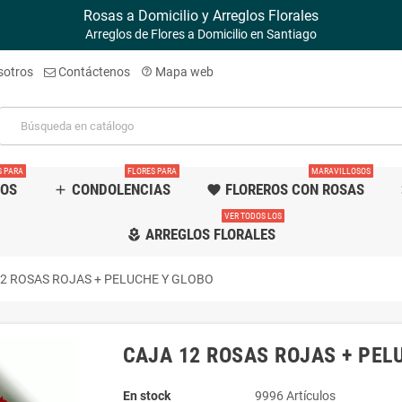
Rosas a Domicilio y Arreglos Florales
Arreglos de Flores a Domicilio en Santiago
sotros
Contáctenos
Mapa web
help_outline
S PARA
FLORES PARA
MARAVILLOSOS
TOS
CONDOLENCIAS
FLOREROS CON ROSAS
add
favorite
f
VER TODOS LOS
ARREGLOS FLORALES
local_florist
12 ROSAS ROJAS + PELUCHE Y GLOBO
CAJA 12 ROSAS ROJAS + PEL
En stock
9996 Artículos