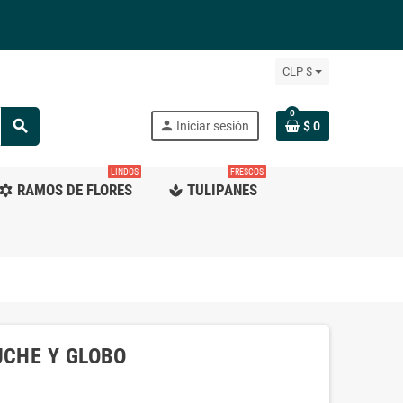
CLP $
0
search
person
Iniciar sesión
$ 0
LINDOS
FRESCOS
RAMOS DE FLORES
TULIPANES
ilter_vintage
spa
UCHE Y GLOBO