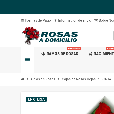
Formas de Pago
Información de envio
Sobre No
card_giftcard
location_on
HERMOSOS
FLORE
RAMOS DE ROSAS
NACIMIEN
spa
child_friendly
view_headline
chevron_right
Cajas de Rosas
chevron_right
Cajas de Rosas Rojas
chevron_right
CAJA 
¡EN OFERTA!