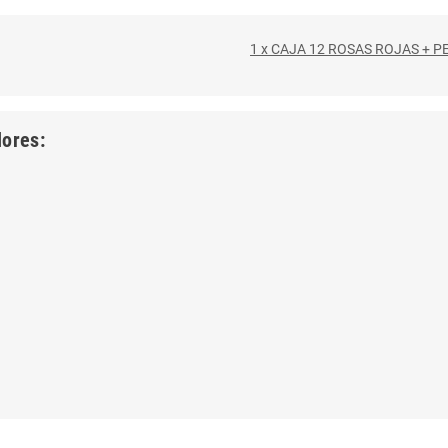
1 x CAJA 12 ROSAS ROJAS + P
lores: