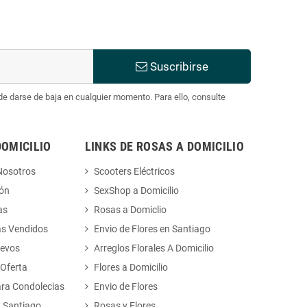
Suscribirse
e darse de baja en cualquier momento. Para ello, consulte
DOMICILIO
LINKS DE ROSAS A DOMICILIO
Nosotros
Scooters Eléctricos
ión
SexShop a Domicilio
as
Rosas a Domiclio
ás Vendidos
Envio de Flores en Santiago
uevos
Arreglos Florales A Domicilio
 Oferta
Flores a Domicilio
ara Condolecias
Envio de Flores
n Santiago
Rosas y Flores