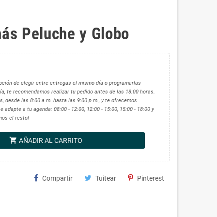
ás Peluche y Globo
 opción de elegir entre entregas el mismo día o programarlas
ía, te recomendamos realizar tu pedido antes de las 18:00 horas.
, desde las 8:00 a.m. hasta las 9:00 p.m., y te ofrecemos
 adapte a tu agenda: 08:00 - 12:00, 12:00 - 15:00, 15:00 - 18:00 y
mos el resto!
shopping_cart
AÑADIR AL CARRITO
Compartir
Tuitear
Pinterest