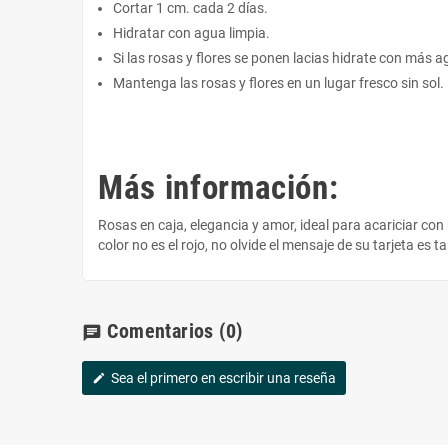
Cortar 1 cm. cada 2 días.
Hidratar con agua limpia.
Si las rosas y flores se ponen lacias hidrate con más a
Mantenga las rosas y flores en un lugar fresco sin sol.
Más información:
Rosas en caja, elegancia y amor, ideal para acariciar con
color no es el rojo, no olvide el mensaje de su tarjeta e
Comentarios
(0)
chat
Sea el primero en escribir una reseña
edit