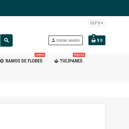
CLP $
0
search
person
Iniciar sesión
$ 0
LINDOS
FRESCOS
RAMOS DE FLORES
TULIPANES
ilter_vintage
spa