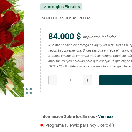
Arreglos Florales
check
RAMO DE 36 ROSAS ROJAS
84.000 $
Impuestos incluidos
Nuestro servicio de entrega es ágil y versátil. Tienes la
según tu conveniencia. Si deseas una entrega el mismo d
Nuestro equipo de entregas está disponible todos los días
diversas franjas horarias para que escojas la que mejor se
18:00 - 21:00. ¡Selecciona la que más te convenga y hare
remove
add
zoom_out_map
Información Sobre los Envíos -
Ver mas
Programa tu envío para hoy u otro día.
local_shipping