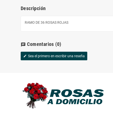
Descripción
RAMO DE 36 ROSAS ROJAS
Comentarios
(0)
chat
Sea el primero en escribir una reseña
edit