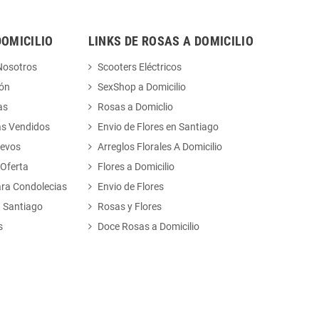
DOMICILIO
LINKS DE ROSAS A DOMICILIO
Nosotros
Scooters Eléctricos
ión
SexShop a Domicilio
as
Rosas a Domiclio
ás Vendidos
Envio de Flores en Santiago
uevos
Arreglos Florales A Domicilio
 Oferta
Flores a Domicilio
ara Condolecias
Envio de Flores
n Santiago
Rosas y Flores
s
Doce Rosas a Domicilio