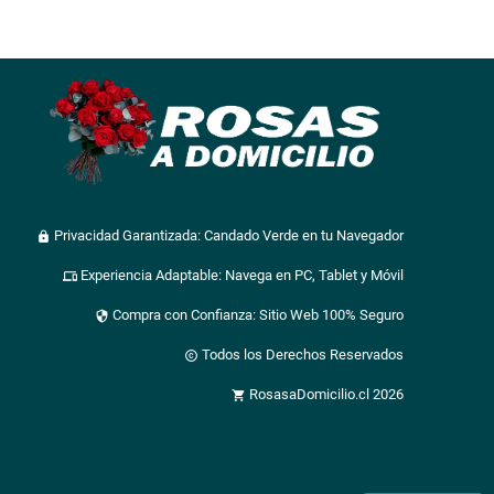
Privacidad Garantizada: Candado Verde en tu Navegador
lock
Experiencia Adaptable: Navega en PC, Tablet y Móvil
devices
Compra con Confianza: Sitio Web 100% Seguro
security
Todos los Derechos Reservados
copyright
RosasaDomicilio.cl 2026
shopping_cart