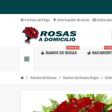
Formas de Pago
Información de envio
Sobre No
card_giftcard
location_on
HERMOSOS
FLORE
RAMOS DE ROSAS
NACIMIEN
spa
child_friendly
view_headline
chevron_right
Ramos de Rosas
chevron_right
Ramos de Rosas Rojas
chevron_right
RAM