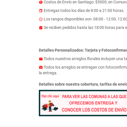
Costos de Envío en Santiago: $5000; en Comuna
monetization_on
Entregas todos los días de 8:00 a 21:00 horas.
event
Los rangos disponibles son: 08:00 - 12:00, 12:00 
access_time
Se reciben pedidos hasta las 18:00 horas para e
assignment_turned_in
Detalles Personalizados: Tarjeta y Fotoconfirma
Todos nuestros arreglos florales incluyen una t
email
Todos los arreglos se entregan con fotoconfirma
photo_camera
la entrega.
Detalles sobre nuestra cobertura, tarifas de env