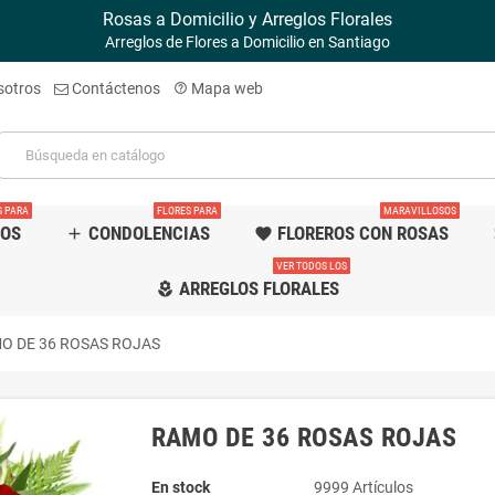
Rosas a Domicilio y Arreglos Florales
Arreglos de Flores a Domicilio en Santiago
sotros
Contáctenos
Mapa web
help_outline
S PARA
FLORES PARA
MARAVILLOSOS
TOS
CONDOLENCIAS
FLOREROS CON ROSAS
add
favorite
f
VER TODOS LOS
ARREGLOS FLORALES
local_florist
O DE 36 ROSAS ROJAS
RAMO DE 36 ROSAS ROJAS
En stock
9999 Artículos