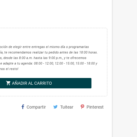
 opción de elegir entre entregas el mismo día o programarlas
ía, te recomendamos realizar tu pedido antes de las 18:00 horas.
, desde las 8:00 a.m. hasta las 9:00 p.m., y te ofrecemos
 adapte a tu agenda: 08:00 - 12:00, 12:00 - 15:00, 15:00 - 18:00 y
mos el resto!
shopping_cart
AÑADIR AL CARRITO
Compartir
Tuitear
Pinterest