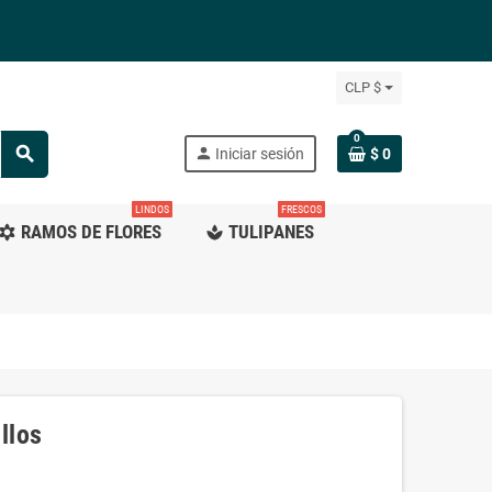
CLP $
0
search
person
Iniciar sesión
$ 0
LINDOS
FRESCOS
RAMOS DE FLORES
TULIPANES
ilter_vintage
spa
llos