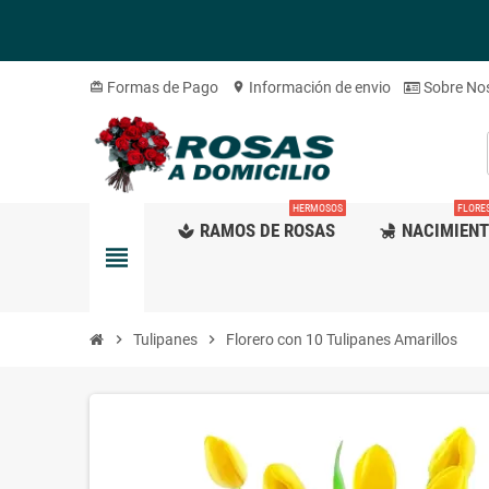
Formas de Pago
Información de envio
Sobre No
card_giftcard
location_on
HERMOSOS
FLORE
RAMOS DE ROSAS
NACIMIEN
spa
child_friendly
view_headline
chevron_right
Tulipanes
chevron_right
Florero con 10 Tulipanes Amarillos