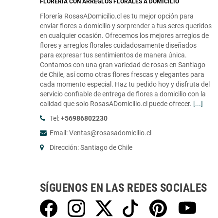
FLORERÍA CON ARREGLOS FLORALES A DOMICILIO
Florería RosasADomicilio.cl es tu mejor opción para
enviar flores a domicilio y sorprender a tus seres queridos
en cualquier ocasión. Ofrecemos los mejores arreglos de
flores y arreglos florales cuidadosamente diseñados
para expresar tus sentimientos de manera única.
Contamos con una gran variedad de rosas en Santiago
de Chile, así como otras flores frescas y elegantes para
cada momento especial. Haz tu pedido hoy y disfruta del
servicio confiable de entrega de flores a domicilio con la
calidad que solo RosasADomicilio.cl puede ofrecer.
[...]
Tel:
+56986802230
Email: Ventas@rosasadomicilio.cl
Dirección: Santiago de Chile
SÍGUENOS EN LAS REDES SOCIALES