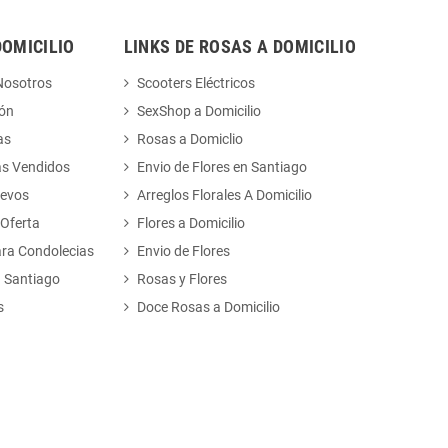
DOMICILIO
LINKS DE ROSAS A DOMICILIO
Nosotros
Scooters Eléctricos
ión
SexShop a Domicilio
as
Rosas a Domiclio
ás Vendidos
Envio de Flores en Santiago
uevos
Arreglos Florales A Domicilio
 Oferta
Flores a Domicilio
ara Condolecias
Envio de Flores
n Santiago
Rosas y Flores
s
Doce Rosas a Domicilio