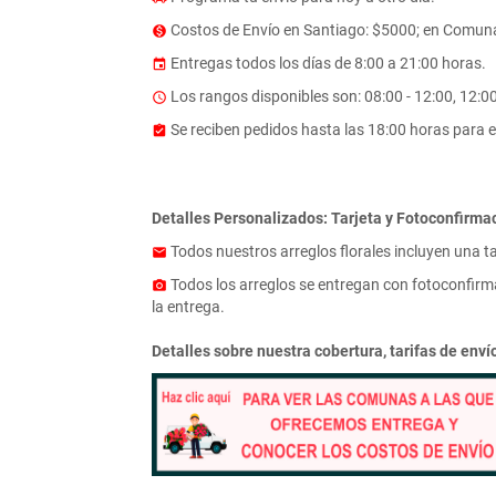
Costos de Envío en Santiago: $5000; en Comuna
monetization_on
Entregas todos los días de 8:00 a 21:00 horas.
event
Los rangos disponibles son: 08:00 - 12:00, 12:00 
access_time
Se reciben pedidos hasta las 18:00 horas para e
assignment_turned_in
Detalles Personalizados: Tarjeta y Fotoconfirma
Todos nuestros arreglos florales incluyen una t
email
Todos los arreglos se entregan con fotoconfirma
photo_camera
la entrega.
Detalles sobre nuestra cobertura, tarifas de env