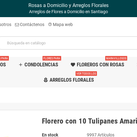
Rosas a Domicilio y Arreglos Florales
Arreglos de Flores a Domicilio en Santiago
sotros
Contáctenos
Mapa web
help_outline
S PARA
FLORES PARA
MARAVILLOSOS
TOS
CONDOLENCIAS
FLOREROS CON ROSAS
add
favorite
f
VER TODOS LOS
ARREGLOS FLORALES
local_florist
Florero con 10 Tulipanes Amari
En stock
9997 Artículos