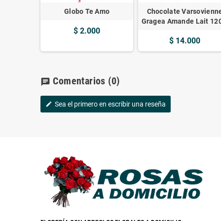
Globo Te Amo
Chocolate Varsovienn
Gragea Amande Lait 120
$ 2.000
$ 14.000
Comentarios
(0)
chat
Sea el primero en escribir una reseña
edit