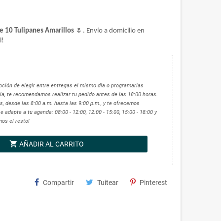
🌷
de 10 Tulipanes Amarillos
. Envío a domicilio en
l!
 opción de elegir entre entregas el mismo día o programarlas
ía, te recomendamos realizar tu pedido antes de las 18:00 horas.
, desde las 8:00 a.m. hasta las 9:00 p.m., y te ofrecemos
 adapte a tu agenda: 08:00 - 12:00, 12:00 - 15:00, 15:00 - 18:00 y
mos el resto!
shopping_cart
AÑADIR AL CARRITO
Compartir
Tuitear
Pinterest