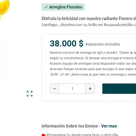
Arreglos Florales
check
Disfruta la felicidad con nuestro radiante Florero 
Santiago. ¡Ilumina con su brillo en Rosasadomicilio.c
38.000 $
Impuestos incluidos
Nuestro servicio de entrega es ágil y versátil. Tienes la
según tu conveniencia. Si deseas una entrega el mismo d
Nuestro equipo de entregas está disponible todos los días
diversas franjas horarias para que escojas la que mejor se
18:00 - 21:00. ¡Selecciona la que más te convenga y hare
remove
add
zoom_out_map
Información Sobre los Envíos -
Ver mas
Programa tu envío para hoy u otro día.
local_shipping