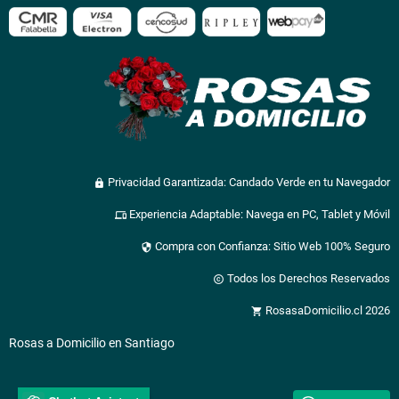
Privacidad Garantizada: Candado Verde en tu Navegador
lock
Experiencia Adaptable: Navega en PC, Tablet y Móvil
devices
Compra con Confianza: Sitio Web 100% Seguro
security
Todos los Derechos Reservados
copyright
RosasaDomicilio.cl 2026
shopping_cart
Rosas a Domicilio en Santiago