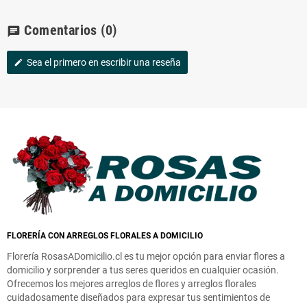
Comentarios
(0)
chat
Sea el primero en escribir una reseña
edit
FLORERÍA CON ARREGLOS FLORALES A DOMICILIO
Florería RosasADomicilio.cl es tu mejor opción para enviar flores a
domicilio y sorprender a tus seres queridos en cualquier ocasión.
Ofrecemos los mejores arreglos de flores y arreglos florales
cuidadosamente diseñados para expresar tus sentimientos de