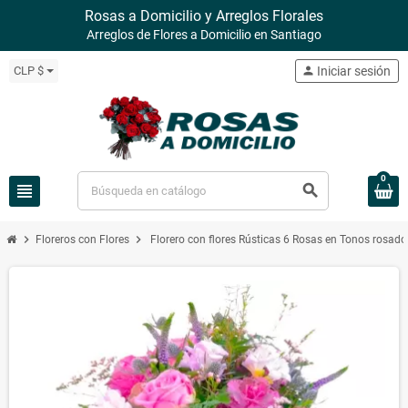
Rosas a Domicilio y Arreglos Florales
Arreglos de Flores a Domicilio en Santiago
CLP $
person
Iniciar sesión
0
view_headline
search
chevron_right
chevron_right
Floreros con Flores
Florero con flores Rústicas 6 Rosas en Tonos rosad