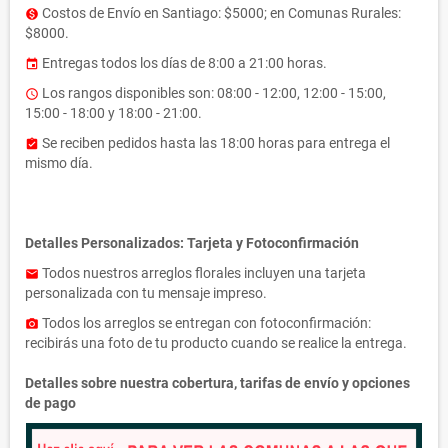
Costos de Envío en Santiago: $5000; en Comunas Rurales:
monetization_on
$8000.
Entregas todos los días de 8:00 a 21:00 horas.
event
Los rangos disponibles son: 08:00 - 12:00, 12:00 - 15:00,
access_time
15:00 - 18:00 y 18:00 - 21:00.
Se reciben pedidos hasta las 18:00 horas para entrega el
assignment_turned_in
mismo día.
Detalles Personalizados: Tarjeta y Fotoconfirmación
Todos nuestros arreglos florales incluyen una tarjeta
email
personalizada con tu mensaje impreso.
Todos los arreglos se entregan con fotoconfirmación:
photo_camera
recibirás una foto de tu producto cuando se realice la entrega.
Detalles sobre nuestra cobertura, tarifas de envío y opciones
de pago