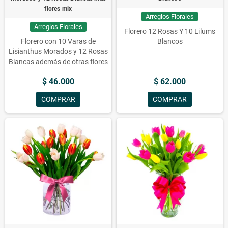
flores mix
10 varas de Perritos 10 rosas y
Arreglos Florales
Eucalipto. Floreros con 10
Arreglos Florales
Tulipanes rojos, 10 varas de
Florero 12 Rosas Y 10 Lilums
Perritos, 10 rosas y Eucalipto.
Florero con 10 Varas de
Blancos
Arreglos florales con flores,
Lisianthus Morados y 12 Rosas
rosas, floreros, tulipanes,
Blancas además de otras flores
eucalipto y perritos.
mezcladas
$ 46.000
$ 62.000
COMPRAR
COMPRAR