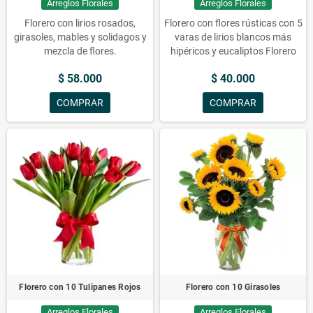
Arreglos Florales
Arreglos Florales
Florero con lirios rosados,
Florero con flores rústicas con 5
girasoles, mables y solidagos y
varas de lirios blancos más
mezcla de flores.
hipéricos y eucaliptos
Florero
con flores rústicas con 5 varas
$ 58.000
$ 40.000
de lirios blancos más hipéricos y
eucaliptos
Florero con flores
COMPRAR
COMPRAR
rústicas con 5 varas de lirios
blancos más hipéricos y
eucaliptos
Florero con flores
rústicas con 5 varas de lirios
blancos más hipéricos y
eucaliptos
Florero con flores,
flores, lirios, florero, blancos,
hipéricos, rústicas, florero con
flores rústicas con, eucaliptus
Florero con 10 Tulipanes Rojos
Florero con 10 Girasoles
Arreglos Florales
Arreglos Florales