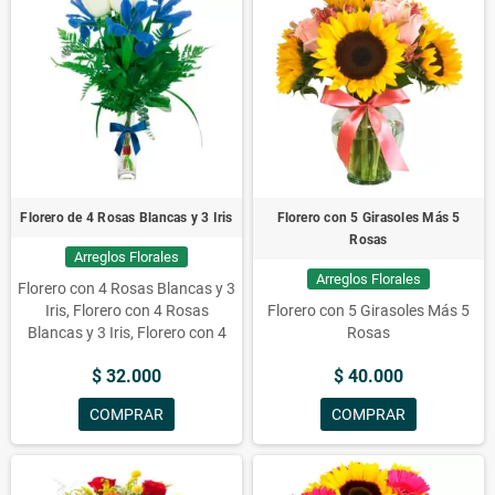
Florero de 4 Rosas Blancas y 3 Iris
Florero con 5 Girasoles Más 5
Rosas
Arreglos Florales
Arreglos Florales
Florero con 4 Rosas Blancas y 3
Iris, Florero con 4 Rosas
Florero con 5 Girasoles Más 5
Blancas y 3 Iris, Florero con 4
Rosas
Rosas Blancas y 3 Iris, Florero
$ 32.000
$ 40.000
con 4 Rosas Blancas y 3 Iris,
Floreros con Flores, Rosas,
COMPRAR
COMPRAR
Blancas, y el Florero de 4 Rosas
Blancas y 3 Iris, Florero de 4
Rosas Blancas y 3 Iris, Iris.