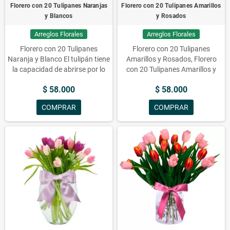
Florero con 20 Tulipanes Naranjas
Florero con 20 Tulipanes Amarillos
y Blancos
y Rosados
Arreglos Florales
Arreglos Florales
Florero con 20 Tulipanes
Florero con 20 Tulipanes
Naranja y Blanco
El tulipán tiene
Amarillos y Rosados, Florero
la capacidad de abrirse por lo
con 20 Tulipanes Amarillos y
general durante el día y cerrarse
Rosados, Florero con 20
$ 58.000
$ 58.000
en la noche, todo esto debido al
Tulipanes Amarillos y Rosados,
cambio en la temperatura (con
Florero con 20 Tulipanes
COMPRAR
COMPRAR
variaciones en temporadas y
Amarillos y Rosados, Floreros
épocas).
Imagen de Referencia
con Flores, Flores, Florero,
no constituye la realidad
La
Rosados, Amarillos, Tulipanes,
Florería se reserva el Derecho de
Arreglos Florales, Florero con 20
Cambio de Color Según
Tulipanes Amarillos.
Disponibilidad de Stock
Traducción al Español:
Florero
con 20 Tulipanes Naranja y
Blanco
El tulipán tiene la
capacidad de abrirse
normalmente durante el día y
cerrarse durante la noche, todo