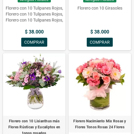
Florero con 10 Tulipanes Rojos,
Florero con 10 Girasoles
Florero con 10 Tulipanes Rojos,
Florero con 10 Tulipanes Rojos,
Florero con 10 Tulipanes
$ 38.000
$ 38.000
Rojos,Floreros con Flores,
Flores, Florero, Rojos, Tulipanes,
COMPRAR
COMPRAR
Florero con 10 Tulipanes Rojos, .
Florero con 10 Lisianthus más
Florero Nacimiento Mix Rosas y
Flores Rústicas y Eucaliptos en
Flores Tonos Rosas 24 Flores
tonos rosados