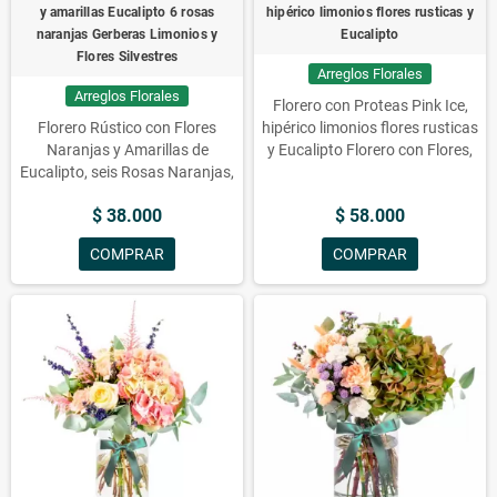
y amarillas Eucalipto 6 rosas
hipérico limonios flores rusticas y
naranjas Gerberas Limonios y
Eucalipto
Flores Silvestres
Arreglos Florales
Arreglos Florales
Florero con Proteas Pink Ice,
Florero Rústico con Flores
hipérico limonios flores rusticas
Naranjas y Amarillas de
y Eucalipto Florero con Flores,
Eucalipto, seis Rosas Naranjas,
flores, florero, arreglos florales,
Gerberas, Limonios y Flores
eucalipto, flores a domicilio,
$ 38.000
$ 58.000
Silvestres.
limonios, proteas, pink, ice,
hipérico, rusticos. Todo debe ser
COMPRAR
COMPRAR
traducido al español (español)