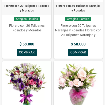
esto debido a los cambios de
Florero con 20 Tulipanes Rosados
Florero con 20 Tulipanes Naranjas
temperatura (con variaciones
y Morados
y Rosadas
durante las estaciones y
épocas).
Imagen de Referencia
Arreglos Florales
Arreglos Florales
no constituye la realidad
La
Florería se reserva el Derecho de
Florero con 20 Tulipanes
Florero con 20 Tulipanes
Cambiar el Color Según la
Rosados y Morados
Naranjas y Rosadas Florero con
Disponibilidad de Stock
20 Tulipanes Naranjas y
Rosadas Florero con 20
$ 58.000
$ 58.000
Tulipanes Naranjas y Rosadas
Florero con 20 Tulipanes
COMPRAR
COMPRAR
Naranjas y Rosadas Floreros
con Flores, Rosadas, Flores,
Florero, Tulipanes, Naranjas
Florero con 20 Tulipanes
Naranja