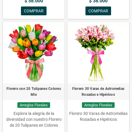
$ 58.000
$ 38.000
¡Ilumina con su alegría en
brillo en Rosasadomicilio.cl!
Rosasadomicilio.cl!
COMPRAR
COMPRAR
Florero con 20 Tulipanes Colores
Florero 30 Varas de Astromelias
Mix
Rosadas e Hipéricos
Arreglos Florales
Arreglos Florales
Explora la alegría de la
Florero 30 Varas de Astromelias
diversidad con nuestro Florero
Rosadas e Hipéricos
de 20 Tulipanes en Colores
Mixtos 🌷. Envío a domicilio en