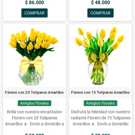
$ 86.000
$ 48.000
blancos y flores mix
Un hermoso
arreglo floral con 24 rosas rojas
COMPRAR
COMPRAR
y rosadas, 10 liliums blancos y
una variedad de flores mix
Decora tu hogar con este
hermoso florero de 24 rosas
rojas y rosadas, 10 liliums
blancos y una variada mezcla
de flores
Florero con 20 Tulipanes Amarillos
Florero con 10 Tulipanes Amarillos
Arreglos Florales
Arreglos Florales
Brilla con nuestro encantador
Disfruta la felicidad con nuestro
Florero con 20 Tulipanes
radiante Florero de 10 Tulipanes
Amarillos 🌷. Envío a domicilio a
Amarillos 🌷. Envío a domicilio
todas las comunas de Santiago.
en Santiago. ¡Ilumina con su