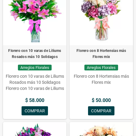
Florero con 10 varas de Liliums
Florero con 8 Hortensias más
Rosados más 10 Solidagos
Flores mix
Arreglos Florales
Arreglos Florales
Florero con 10 varas de Liliums
Florero con 8 Hortensias más
Rosados más 10 Solidagos
Flores mix
Florero con 10 varas de Liliums
Rosados más 10 Solidagos
$ 58.000
$ 50.000
Florero con 10 varas de Liliums
Rosados más 10 Solidagos
COMPRAR
COMPRAR
Florero con 10 varas de Liliums
Rosados más 10 Solidagos
Floreros con Flores, flores,
liliums, florero, rosados,