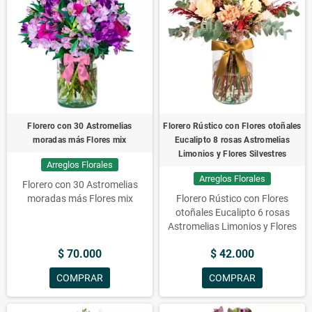
arreglos, arreglos florales,
solidagos, flores a domicilio,
Florero con 10 varas de Liliums
Florero con 30 Astromelias
Florero Rústico con Flores otoñales
moradas más Flores mix
Eucalipto 8 rosas Astromelias
Limonios y Flores Silvestres
Arreglos Florales
Arreglos Florales
Florero con 30 Astromelias
moradas más Flores mix
Florero Rústico con Flores
otoñales Eucalipto 6 rosas
Astromelias Limonios y Flores
Silvestres
$ 70.000
$ 42.000
COMPRAR
COMPRAR