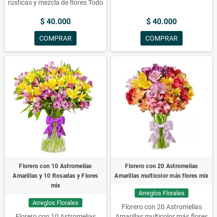
rústicas y mezcla de flores Todo
espectacular arreglo floral:
debe ser traducido al español
flores, mezcla, lirios, florero,
$ 40.000
$ 40.000
(español)
mezcla de flores, amarillos,
arreglos, arreglos florales,
COMPRAR
COMPRAR
florero con 10 lirios amarillos.
Florero con 10 Astromelias
Florero con 20 Astromelias
Amarillas y 10 Rosadas y Flores
Amarillas multicolor más flores mix
mix
Arreglos Florales
Arreglos Florales
Florero con 20 Astromelias
Florero con 10 Astromelias
Amarillas multicolor más flores