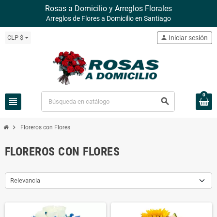
Rosas a Domicilio y Arreglos Florales
Arreglos de Flores a Domicilio en Santiago
CLP $
person
Iniciar sesión
0
view_headline
search
chevron_right
Floreros con Flores
FLOREROS CON FLORES
Relevancia