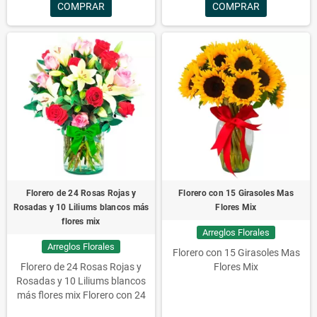
COMPRAR
COMPRAR
flores, florero, 24 rosas, rosas
rojas, Florero con 24 Rosas
Rojas y 10 Liliums,
Florero de 24 Rosas Rojas y
Florero con 15 Girasoles Mas
Rosadas y 10 Liliums blancos más
Flores Mix
flores mix
Arreglos Florales
Arreglos Florales
Florero con 15 Girasoles Mas
Florero de 24 Rosas Rojas y
Flores Mix
Rosadas y 10 Liliums blancos
más flores mix
Florero con 24
rosas rojas y rosadas, 10 liliums