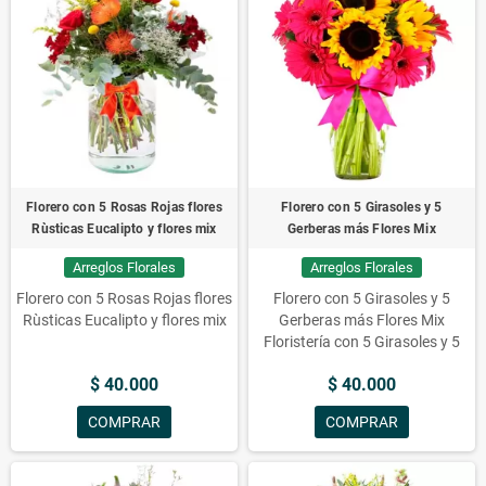
Florero con 5 Rosas Rojas flores
Florero con 5 Girasoles y 5
Rùsticas Eucalipto y flores mix
Gerberas más Flores Mix
Arreglos Florales
Arreglos Florales
Florero con 5 Rosas Rojas flores
Florero con 5 Girasoles y 5
Rùsticas Eucalipto y flores mix
Gerberas más Flores Mix
Floristería con 5 Girasoles y 5
Gerberas más Flores Mezcladas
$ 40.000
$ 40.000
Floreros con Flores, mezcla,
flores, florero, flores mezcladas,
COMPRAR
COMPRAR
mezcla de flores, gerberas,
girasoles, arreglos, arreglos
florales, Florero con 5 Girasoles