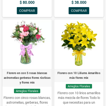
$ 80.000
$ 38.000
Con 10 Tulipanes Rosados,
Floreros con Flores, Flores,
COMPRAR
COMPRAR
Florero, Rosados, Tulipanes,
Arreglos, Florero Con 10
Tulipanes Rosados, Areglos
Florales,
Florero en con 5 rosas blancas
Florero con 10 Liliums Amarillos
astromelias gerberas flores rùsticas
más flores mix
y flores mix
Arreglos Florales
Arreglos Florales
Florero con 10 lirios amarillos
Florero con cinco rosas blancas,
más mezcla de flores Todo lo
astromelias, gerberas, flores
que necesitas para un