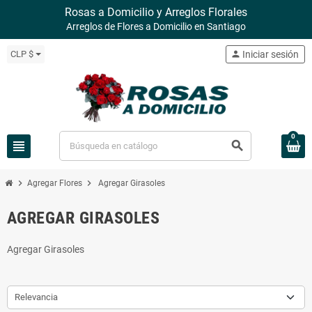
Rosas a Domicilio y Arreglos Florales
Arreglos de Flores a Domicilio en Santiago
CLP $
person
Iniciar sesión
0
view_headline
search
chevron_right
chevron_right
Agregar Flores
Agregar Girasoles
AGREGAR GIRASOLES
Agregar Girasoles
Relevancia