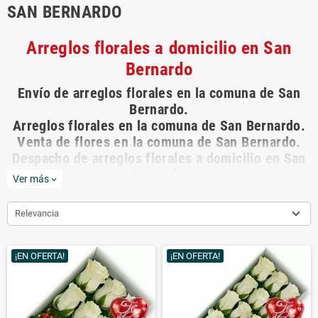
SAN BERNARDO
Arreglos florales a domicilio en San
Bernardo
Envío de arreglos florales en la comuna de San
Bernardo.
Arreglos florales en la comuna de San Bernardo.
Venta de flores en la comuna de San Bernardo.
Despacho de arreglos florales a domicilio en San
Bernardo.
Ver más
expand_more
Entrega de arreglos florales en la comuna de San
Bernardo.
Relevancia
Los mejores arreglos de flores para regalar están
¡EN OFERTA!
¡EN OFERTA!
en
rosasadomicilio.cl
La florería virtual de Chile, con más de 10 años
en el mercado
rosasadomicilio.cl
ha entregado miles de arreglos
florales a domicilio dejando felices a nuestros clientes.
En
rosasadomicilio.cl
ofrecemos la máxima calidad en flores y rosas.