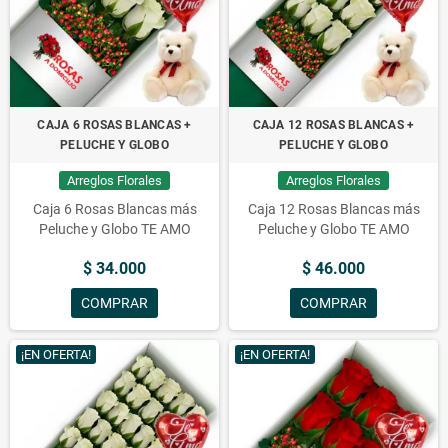
Flores y rosas frescas importadas, arreglos florales realizados por los
mejores floristas de Chile, hermosos arreglos de flores para toda
ocasión. Flores para aniversarios, condolencias, amor, cumpleaños,
conquistas, nacimientos y mucho más.
CAJA 6 ROSAS BLANCAS +
CAJA 12 ROSAS BLANCAS +
PELUCHE Y GLOBO
PELUCHE Y GLOBO
Arreglos Florales a domicilio en San Bernardo,
Envío de arreglos florales en San Bernardo,
Arreglos Florales
Arreglos Florales
Flores a domicilio en San Bernardo
Caja 6 Rosas Blancas más
Caja 12 Rosas Blancas más
Peluche y Globo TE AMO
Peluche y Globo TE AMO
$ 34.000
$ 46.000
COMPRAR
COMPRAR
¡EN OFERTA!
¡EN OFERTA!