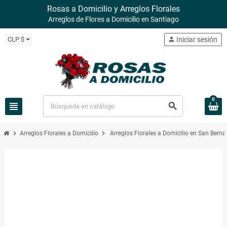
Rosas a Domicilio y Arreglos Florales
Arreglos de Flores a Domicilio en Santiago
CLP $
person
Iniciar sesión
0
view_headline
search
chevron_right
chevron_right
Arreglos Florales a Domicilio
Arreglos Florales a Domicilio en San Berna