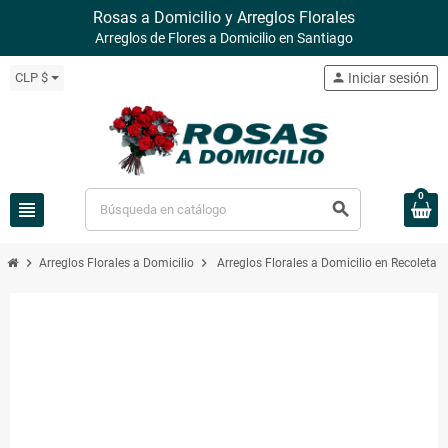
Rosas a Domicilio y Arreglos Florales
Arreglos de Flores a Domicilio en Santiago
CLP $
person
Iniciar sesión
0
view_headline
search
chevron_right
chevron_right
Arreglos Florales a Domicilio
Arreglos Florales a Domicilio en Recoleta