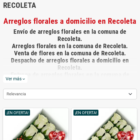
RECOLETA
Arreglos florales a domicilio en Recoleta
Envío de arreglos florales en la comuna de
Recoleta.
Arreglos florales en la comuna de Recoleta.
Venta de flores en la comuna de Recoleta.
Despacho de arreglos florales a domicilio en
Recoleta.
Entrega de arreglos florales en la comuna de
Ver más
expand_more
Recoleta.
Relevancia
Los mejores arreglos de flores para regalar están
en
rosasadomicilio.cl
La florería virtual de Chile, con más de 10 años
¡EN OFERTA!
¡EN OFERTA!
en el mercado
rosasadomicilio.cl
ha entregado miles de arreglos
florales a domicilio dejando felices a nuestros clientes.
En
rosasadomicilio.cl
ofrecemos la máxima calidad en flores y rosas.
Flores y rosas frescas importadas, arreglos florales realizados por los
mejores floristas de Chile, hermosos arreglos de flores para toda