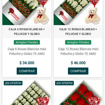
ocasión. Flores para aniversarios, condolencias, amor, cumpleaños,
conquistas, nacimientos y mucho más.
Arreglos Florales a domicilio en Recoleta, Envío
de arreglos florales en Recoleta, Flores a
CAJA 6 ROSAS BLANCAS +
CAJA 12 ROSAS BLANCAS +
domicilio en Recoleta
PELUCHE Y GLOBO
PELUCHE Y GLOBO
Arreglos Florales
Arreglos Florales
Caja 6 Rosas Blancas más
Caja 12 Rosas Blancas más
Peluche y Globo TE AMO
Peluche y Globo TE AMO
$ 34.000
$ 46.000
COMPRAR
COMPRAR
¡EN OFERTA!
¡EN OFERTA!