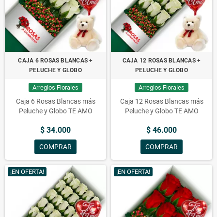
Flores y rosas frescas importadas, arreglos florales realizados por los
mejores floristas de Chile, hermosos arreglos de flores para toda
ocasión. Flores para aniversarios, condolencias, amor, cumpleaños,
conquistas, nacimientos y mucho más.
Arreglos Florales a domicilio en Quinta Normal,
Envío de arreglos florales en Quinta Normal,
CAJA 6 ROSAS BLANCAS +
CAJA 12 ROSAS BLANCAS +
Flores a domicilio en Quinta Normal
PELUCHE Y GLOBO
PELUCHE Y GLOBO
Arreglos Florales
Arreglos Florales
Caja 6 Rosas Blancas más
Caja 12 Rosas Blancas más
Peluche y Globo TE AMO
Peluche y Globo TE AMO
$ 34.000
$ 46.000
COMPRAR
COMPRAR
¡EN OFERTA!
¡EN OFERTA!