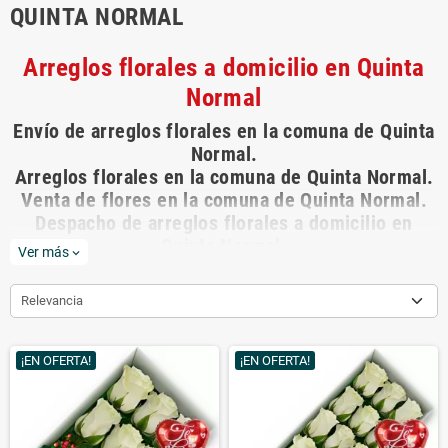
QUINTA NORMAL
Arreglos florales a domicilio en Quinta
Normal
Envío de arreglos florales en la comuna de Quinta
Normal.
Arreglos florales en la comuna de Quinta Normal.
Venta de flores en la comuna de Quinta Normal.
Despacho de arreglos florales a domicilio en
Quinta Normal.
Ver más
expand_more
Entrega de arreglos florales en la comuna de
Quinta Normal.
Relevancia
Los mejores arreglos de flores para regalar están
¡EN OFERTA!
¡EN OFERTA!
en
rosasadomicilio.cl
La florería virtual de Chile, con más de 10 años
en el mercado
rosasadomicilio.cl
ha entregado miles de arreglos
florales a domicilio dejando felices a nuestros clientes.
En
rosasadomicilio.cl
ofrecemos la máxima calidad en flores y rosas.