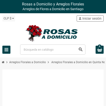
Rosas a Domicilio y Arreglos Florales
Arreglos de Flores a Domicilio en Santiago
CLP $
person
Iniciar sesión
0
view_headline
search
chevron_right
chevron_right
Arreglos Florales a Domicilio
Arreglos Florales a Domicilio en Quinta N